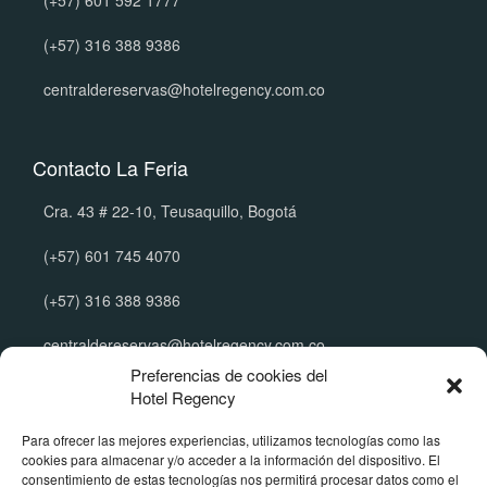
(+57) 601 592 1777
(+57) 316 388 9386
centraldereservas@hotelregency.com.co
Contacto La Feria
Cra. 43 # 22-10, Teusaquillo, Bogotá
(+57) 601 745 4070
(+57) 316 388 9386
centraldereservas@hotelregency.com.co
Preferencias de cookies del
Hotel Regency
Políticas Corporativas
Para ofrecer las mejores experiencias, utilizamos tecnologías como las
cookies para almacenar y/o acceder a la información del dispositivo. El
Manual de tratamiento de datos
consentimiento de estas tecnologías nos permitirá procesar datos como el
Política de reserva y cancelación