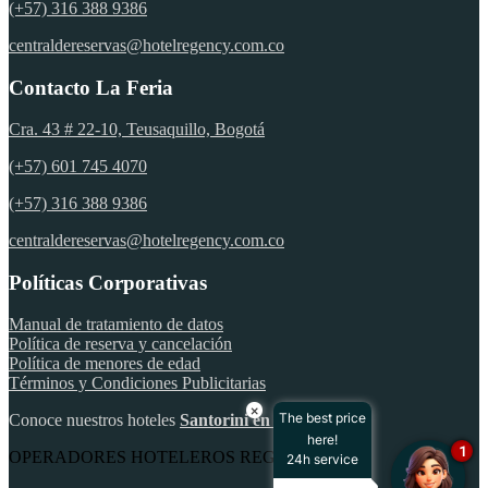
(+57) 316 388 9386
centraldereservas@hotelregency.com.co
Contacto La Feria
Cra. 43 # 22-10, Teusaquillo, Bogotá
(+57) 601 745 4070
(+57) 316 388 9386
centraldereservas@hotelregency.com.co
Políticas Corporativas
Manual de tratamiento de datos
Política de reserva y cancelación
Política de menores de edad
Términos y Condiciones Publicitarias
×
The best price
Conoce nuestros hoteles
Santorini en Santa Marta
here!
1
OPERADORES HOTELEROS REGENCY S A
24h service