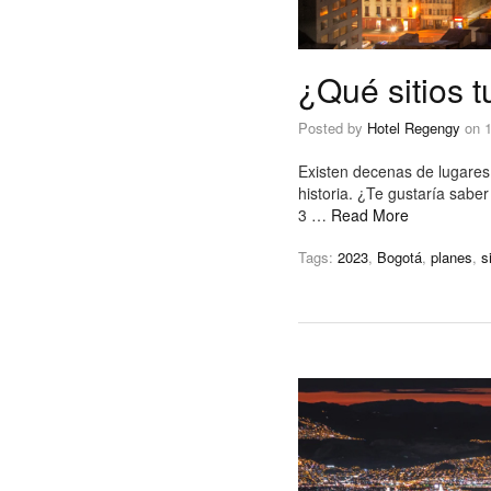
¿Qué sitios t
Posted by
Hotel Regengy
on
1
Existen decenas de lugares
historia. ¿Te gustaría saber
3 …
Read More
Tags:
2023
,
Bogotá
,
planes
,
s