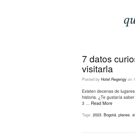
7 datos curi
visitarla
Posted by
Hotel Regengy
on
Existen decenas de lugares
historia. ¿Te gustaría saber
3 …
Read More
Tags:
2023
,
Bogotá
,
planes
,
s