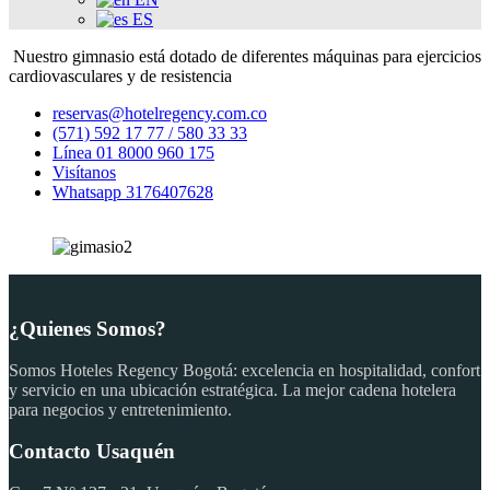
ES
Nuestro gimnasio está dotado de diferentes máquinas para ejercicios
cardiovasculares y de resistencia
reservas@hotelregency.com.co
(571) 592 17 77 / 580 33 33
Línea 01 8000 960 175
Visítanos
Whatsapp 3176407628
¿Quienes Somos?
Somos Hoteles Regency Bogotá: excelencia en hospitalidad, confort
y servicio en una ubicación estratégica. La mejor cadena hotelera
para negocios y entretenimiento.
Contacto Usaquén