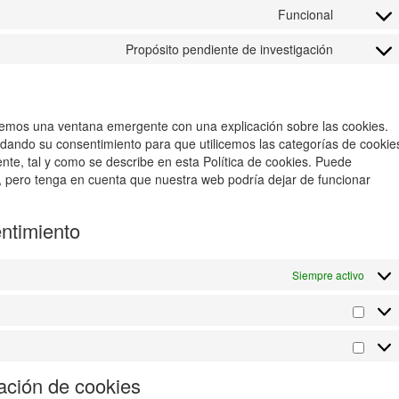
to
youtube
Funcional
Consent
service
to
faceboo
Propósito pendiente de investigación
Consent
service
to
whatsap
service
miscelá
remos una ventana emergente con una explicación sobre las cookies.
 dando su consentimiento para que utilicemos las categorías de cookie
te, tal y como se describe en esta Política de cookies. Puede
, pero tenga en cuenta que nuestra web podría dejar de funcionar
entimiento
Siempre activo
Cooki
de
anális
Cooki
de
nación de cookies
marke