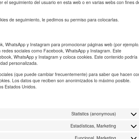
er el seguimiento del usuario en esta web o en varias webs con fines d
ies de seguimiento, le pedimos su permiso para colocarlas.
ok, WhatsApp y Instagram para promocionar páginas web (por ejemplo
 en redes sociales como Facebook, WhatsApp y Instagram. Este
ebook, WhatsApp y Instagram y coloca cookies. Este contenido podría
cidad personalizada.
s sociales (que puede cambiar frecuentemente) para saber que hacen co
okies. Los datos que reciben son anonimizados lo máximo posible.
os Estados Unidos.
Statistics (anonymous)
Consent
to
Estadísticas, Marketing
Consent
service
to
element
Funcional, Marketing