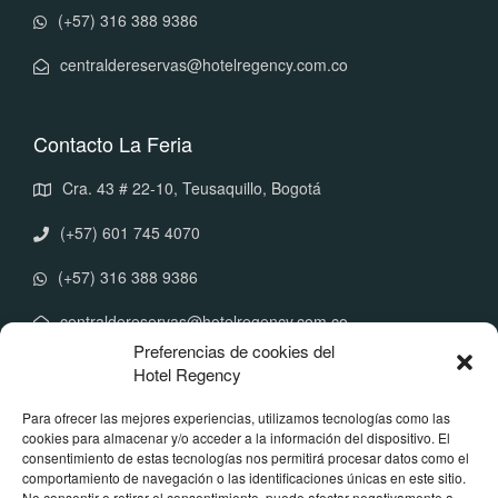
(+57) 316 388 9386
centraldereservas@hotelregency.com.co
Contacto La Feria
Cra. 43 # 22-10, Teusaquillo, Bogotá
(+57) 601 745 4070
(+57) 316 388 9386
centraldereservas@hotelregency.com.co
Preferencias de cookies del
Hotel Regency
Políticas Corporativas
Para ofrecer las mejores experiencias, utilizamos tecnologías como las
cookies para almacenar y/o acceder a la información del dispositivo. El
Manual de tratamiento de datos
consentimiento de estas tecnologías nos permitirá procesar datos como el
Política de reserva y cancelación
comportamiento de navegación o las identificaciones únicas en este sitio.
Política de menores de edad
No consentir o retirar el consentimiento, puede afectar negativamente a