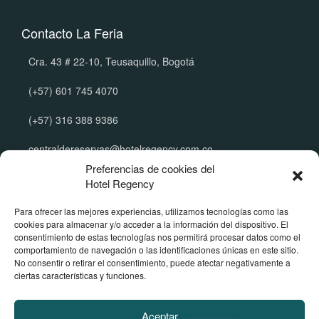
Contacto La Feria
Cra. 43 # 22-10, Teusaquillo, Bogotá
(+57) 601 745 4070
(+57) 316 388 9386
centraldereservas@hotelregency.com.co
Preferencias de cookies del
Hotel Regency
Políticas Corporativas
Para ofrecer las mejores experiencias, utilizamos tecnologías como las
cookies para almacenar y/o acceder a la información del dispositivo. El
Manual de tratamiento de datos
consentimiento de estas tecnologías nos permitirá procesar datos como el
Política de reserva y cancelación
comportamiento de navegación o las identificaciones únicas en este sitio.
Política de menores de edad
No consentir o retirar el consentimiento, puede afectar negativamente a
Términos y Condiciones Publicitarias
ciertas características y funciones.
Conoce nuestros hoteles
Santorini en Santa Marta
Aceptar