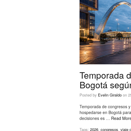
Temporada de
Bogotá según
Posted by
Evelin Giraldo
on
2
Temporada de congresos y r
hospedarse en Bogotá para 
decisiones es …
Read Mor
Tags:
2026
,
congresos
,
viaje 