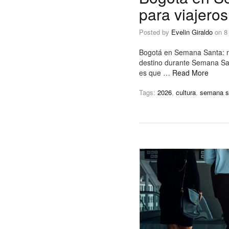
para viajero
Posted by
Evelin Giraldo
on
8
Bogotá en Semana Santa: m
destino durante Semana San
es que …
Read More
Tags:
2026
,
cultura
,
semana s