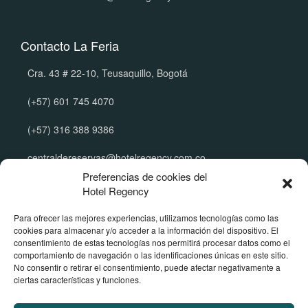
Contacto La Feria
Cra. 43 # 22-10, Teusaquillo, Bogotá
(+57) 601 745 4070
(+57) 316 388 9386
centraldereservas@hotelregency.com.co
Preferencias de cookies del
Hotel Regency
Políticas Corporativas
Para ofrecer las mejores experiencias, utilizamos tecnologías como las
cookies para almacenar y/o acceder a la información del dispositivo. El
Manual de tratamiento de datos
consentimiento de estas tecnologías nos permitirá procesar datos como el
Política de reserva y cancelación
comportamiento de navegación o las identificaciones únicas en este sitio.
Política de menores de edad
No consentir o retirar el consentimiento, puede afectar negativamente a
Términos y Condiciones Publicitarias
ciertas características y funciones.
Conoce nuestros hoteles
Santorini en Santa Marta