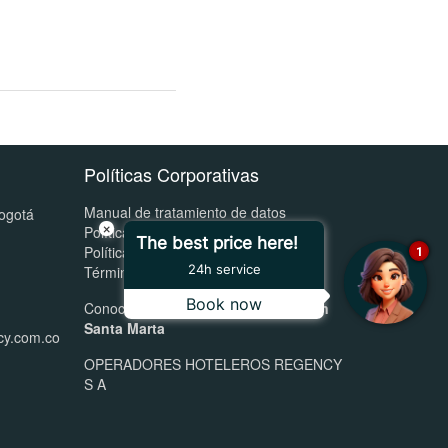
Políticas Corporativas
Manual de tratamiento de datos
Bogotá
×
Política de reserva y cancelación
The best price here!
Política de menores de edad
1
24h service
Términos y Condiciones Publicitarias
Book now
Conoce nuestros hoteles
Santorini en
Santa Marta
cy.com.co
OPERADORES HOTELEROS REGENCY
S A