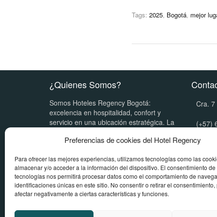
Tags:
2025
,
Bogotá
,
mejor lug
¿Quienes Somos?
Conta
Somos Hoteles Regency Bogotá:
Cra. 7
excelencia en hospitalidad, confort y
servicio en una ubicación estratégica. La
(+57) 
mejor cadena hotelera para negocios y
Preferencias de cookies del Hotel Regency
entretenimiento.
(+57) 
Para ofrecer las mejores experiencias, utilizamos tecnologías como las cook
(+57) 
almacenar y/o acceder a la información del dispositivo. El consentimiento de
tecnologías nos permitirá procesar datos como el comportamiento de navega
centra
identificaciones únicas en este sitio. No consentir o retirar el consentimiento
afectar negativamente a ciertas características y funciones.
Mis Reservas