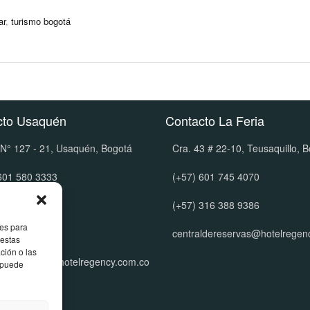
ar
,
turismo bogotá
cto Usaquén
Contacto La Feria
 N° 127 - 21, Usaquén, Bogotá
Cra. 43 # 22-10, Teusaquillo, 
601 580 3333
(+57) 601 745 4070
601 592 1777
(+57) 316 388 9386
ies para
316 388 9386
centraldereservas@hotelregen
 estas
ción o las
ldereservas@hotelregency.com.co
, puede