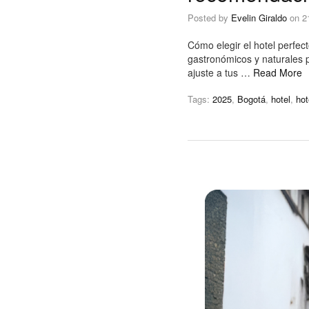
Posted by
Evelin Giraldo
on
2
Cómo elegir el hotel perfe
gastronómicos y naturales p
ajuste a tus …
Read More
Tags:
2025
,
Bogotá
,
hotel
,
ho