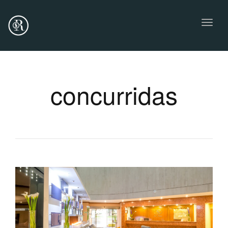
Toggl
naviga
concurridas