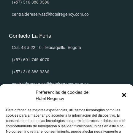
(+57) 316 388 9386
centraldereservas@hotelregency.com.co
Contacto La Feria
Cra. 43 # 22-10, Teusaquillo, Bogotá
(+57) 601 745 4070
(+57) 316 388 9386
centraldereservas@hotelregency.com.co
Preferencias de cookies del
Hotel Regency
Políticas Corporativas
Para ofrecer las mejores experiencias, utilizamos tecnologías como las
cookies para almacenar y/o acceder a la información del dispositivo. El
Manual de tratamiento de datos
consentimiento de estas tecnologías nos permitirá procesar datos como el
Política de reserva y cancelación
comportamiento de navegación o las identificaciones únicas en este sitio.
Política de menores de edad
No consentir o retirar el consentimiento, puede afectar negativamente a