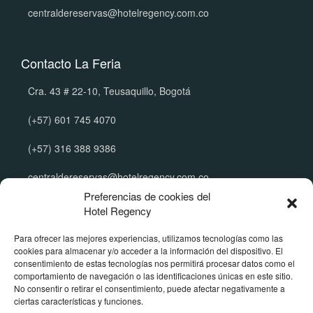
centraldereservas@hotelregency.com.co
Contacto La Feria
Cra. 43 # 22-10, Teusaquillo, Bogotá
(+57) 601 745 4070
(+57) 316 388 9386
centraldereservas@hotelregency.com.co
Preferencias de cookies del
Hotel Regency
Políticas Corporativas
Para ofrecer las mejores experiencias, utilizamos tecnologías como las
cookies para almacenar y/o acceder a la información del dispositivo. El
Manual de tratamiento de datos
consentimiento de estas tecnologías nos permitirá procesar datos como el
Política de reserva y cancelación
comportamiento de navegación o las identificaciones únicas en este sitio.
Política de menores de edad
No consentir o retirar el consentimiento, puede afectar negativamente a
Términos y Condiciones Publicitarias
ciertas características y funciones.