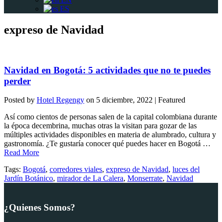
ES
expreso de Navidad
Navidad en Bogotá: 5 actividades que no te puedes
perder
Posted by
Hotel Regengy
on
5 diciembre, 2022
| Featured
Así como cientos de personas salen de la capital colombiana durante
la época decembrina, muchas otras la visitan para gozar de las
múltiples actividades disponibles en materia de alumbrado, cultura y
gastronomía. ¿Te gustaría conocer qué puedes hacer en Bogotá …
Read More
Tags:
Bogotá
,
corredores viales
,
expreso de Navidad
,
luces del
Jardín Botánico
,
mirador de La Calera
,
Monserrate
,
Navidad
¿Quienes Somos?